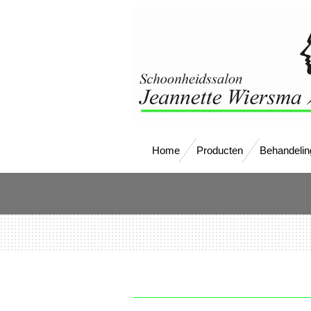
Ga
direct
naar
de
hoofdinhoud
Home
Producten
Behandelin