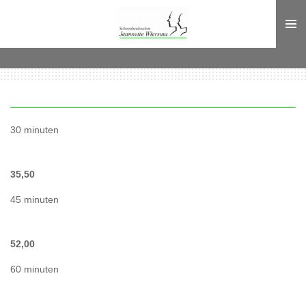
Ga
direct
naar
de
hoofdinhoud
30 minuten
35,50
45 minuten
52,00
60 minuten