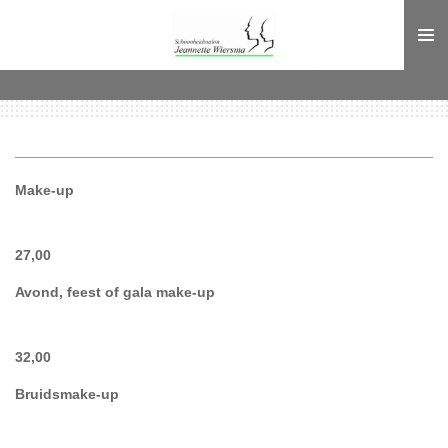
Ga
direct
naar
de
hoofdinhoud
Make-up
27,00
Avond, feest of gala make-up
32,00
Bruidsmake-up